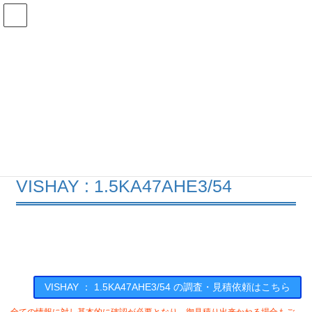
コ
ナ
ン
ビ
テ
ゲ
ン
ー
在庫検索
ツ
シ
へ
ョ
ス
ン
1.5KA47AHE3/54の在庫情報
キ
に
ッ
移
プ
動
HOME
メーカー一覧
VISHAY
15KA47AHE354
VISHAY : 1.5KA47AHE3/54
VISHAY ： 1.5KA47AHE3/54 の調査・見積依頼はこちら