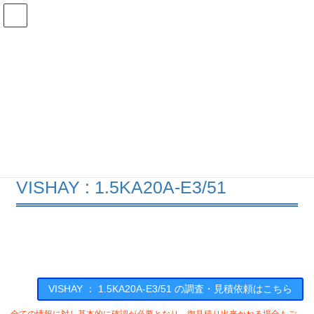
コ
ナ
ン
ビ
テ
ゲ
ン
ー
在庫検索
ツ
シ
へ
ョ
ス
ン
1.5KA20A-E3/51の在庫情報
キ
に
ッ
移
プ
動
HOME
メーカー一覧
VISHAY
15KA20AE351
VISHAY : 1.5KA20A-E3/51
VISHAY ： 1.5KA20A-E3/51 の調査・見積依頼はこちら