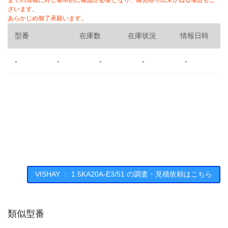
全ての情報に対し基本的に確認が必要となり、御見積り出来かねる場合もご
ざいます。
あらかじめ御了承願います。
型番
在庫数
在庫状況
情報日時
-
-
-
-
-
VISHAY ： 1.5KA20A-E3/51 の調査・見積依頼はこちら
類似型番