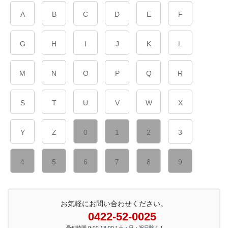
A
B
C
D
E
F
G
H
I
J
K
L
M
N
O
P
Q
R
S
T
U
V
W
X
Y
Z
0
1
2
3
4
5
6
7
8
9
お気軽にお問い合わせください。
0422-52-0025
受付時間 9:00-18:00 [ 土・日・祝日除く ]