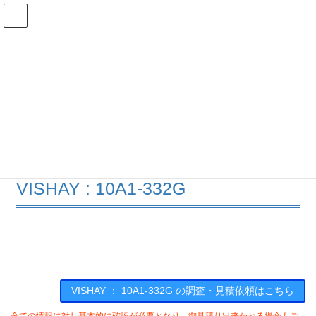
コ
ナ
ン
ビ
テ
ゲ
ン
ー
在庫検索
ツ
シ
へ
ョ
ス
ン
10A1-332Gの在庫情報
キ
に
ッ
移
プ
動
HOME
メーカー一覧
VISHAY
10A1332G
VISHAY : 10A1-332G
VISHAY ： 10A1-332G の調査・見積依頼はこちら