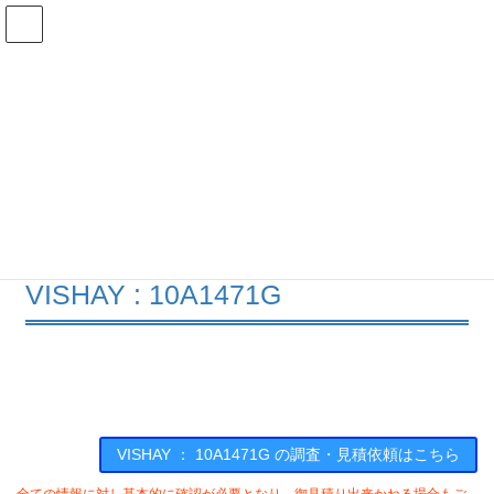
コ
ナ
ン
ビ
テ
ゲ
ン
ー
在庫検索
ツ
シ
へ
ョ
ス
ン
10A1-471Gの在庫情報
キ
に
ッ
移
プ
動
HOME
メーカー一覧
VISHAY
10A1471G
VISHAY : 10A1471G
VISHAY ： 10A1471G の調査・見積依頼はこちら