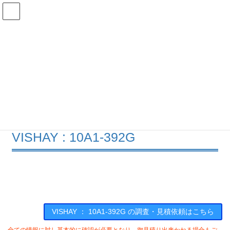
コ
ナ
ン
ビ
テ
ゲ
ン
ー
在庫検索
ツ
シ
へ
ョ
ス
ン
10A1-392Gの在庫情報
キ
に
ッ
移
プ
動
HOME
メーカー一覧
VISHAY
10A1392G
VISHAY : 10A1-392G
VISHAY ： 10A1-392G の調査・見積依頼はこちら