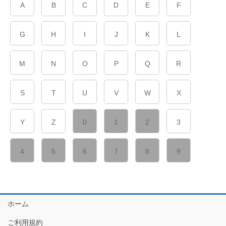
A
B
C
D
E
F
G
H
I
J
K
L
M
N
O
P
Q
R
S
T
U
V
W
X
Y
Z
0
1
2
3
4
5
6
7
8
9
ホーム
ご利用規約