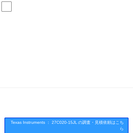
コ
ナ
ン
ビ
テ
ゲ
ン
ー
在庫検索
ツ
シ
へ
ョ
ス
ン
27C020-15JLの在庫情報
キ
に
ッ
移
プ
動
HOME
メーカー一覧
TI
27C02015JL
Texas Instruments : 27C020-15JL
Texas Instruments ： 27C020-15JL の調査・見積依頼はこち
ら