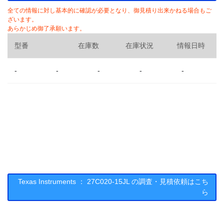
全ての情報に対し基本的に確認が必要となり、御見積り出来かねる場合もご
ざいます。
あらかじめ御了承願います。
型番
在庫数
在庫状況
情報日時
-
-
-
-
-
Texas Instruments ： 27C020-15JL の調査・見積依頼はこち
ら