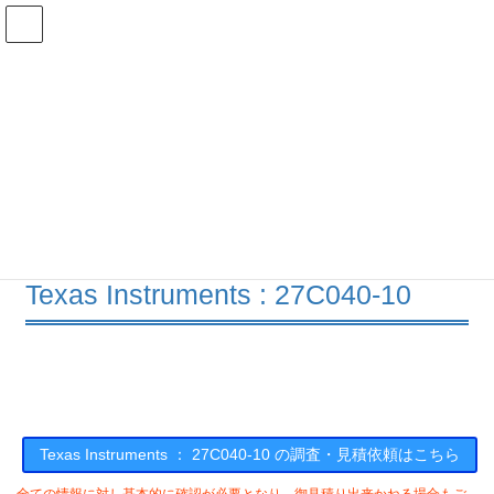
コ
ナ
ン
ビ
テ
ゲ
ン
ー
在庫検索
ツ
シ
へ
ョ
ス
ン
27C040-10の在庫情報
キ
に
ッ
移
プ
動
HOME
メーカー一覧
TI
27C04010
Texas Instruments : 27C040-10
Texas Instruments ： 27C040-10 の調査・見積依頼はこちら