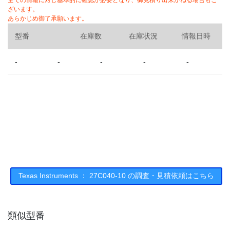
全ての情報に対し基本的に確認が必要となり、御見積り出来かねる場合もご
ざいます。
あらかじめ御了承願います。
型番
在庫数
在庫状況
情報日時
-
-
-
-
-
Texas Instruments ： 27C040-10 の調査・見積依頼はこちら
類似型番