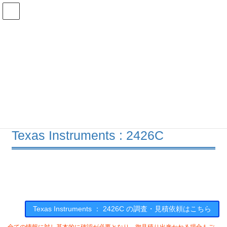
コ
ナ
ン
ビ
テ
ゲ
ン
ー
在庫検索
ツ
シ
へ
ョ
ス
ン
2426Cの在庫情報
キ
に
ッ
移
プ
動
HOME
メーカー一覧
TI
2426C
Texas Instruments : 2426C
Texas Instruments ： 2426C の調査・見積依頼はこちら