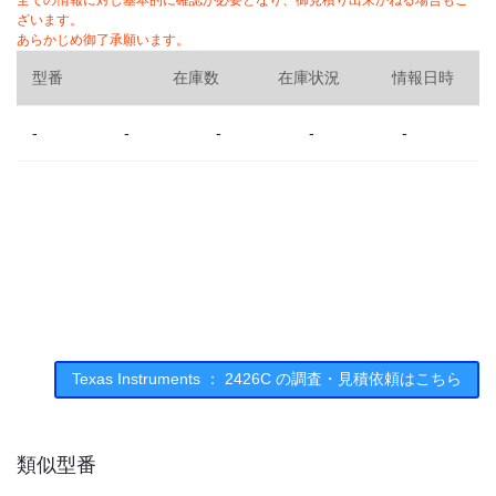
全ての情報に対し基本的に確認が必要となり、御見積り出来かねる場合もご
ざいます。
あらかじめ御了承願います。
型番
在庫数
在庫状況
情報日時
-
-
-
-
-
Texas Instruments ： 2426C の調査・見積依頼はこちら
類似型番