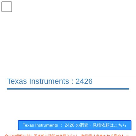
コ
ナ
ン
ビ
テ
ゲ
ン
ー
在庫検索
ツ
シ
へ
ョ
ス
ン
2426の在庫情報
キ
に
ッ
移
プ
動
HOME
メーカー一覧
TI
2426
Texas Instruments : 2426
Texas Instruments ： 2426 の調査・見積依頼はこちら