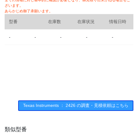
全ての情報に対し基本的に確認が必要となり、御見積り出来かねる場合もご
ざいます。
あらかじめ御了承願います。
型番
在庫数
在庫状況
情報日時
-
-
-
-
-
Texas Instruments ： 2426 の調査・見積依頼はこちら
類似型番