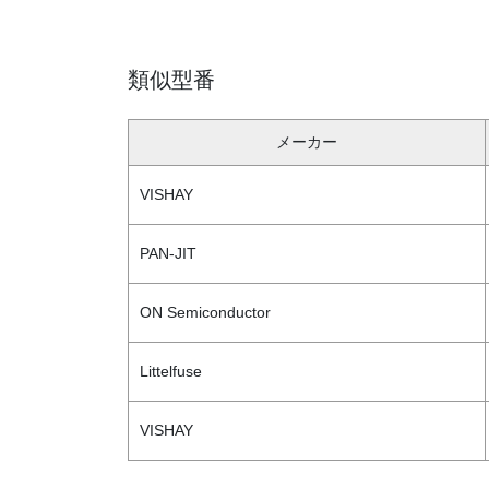
類似型番
メーカー
VISHAY
PAN-JIT
ON Semiconductor
Littelfuse
VISHAY