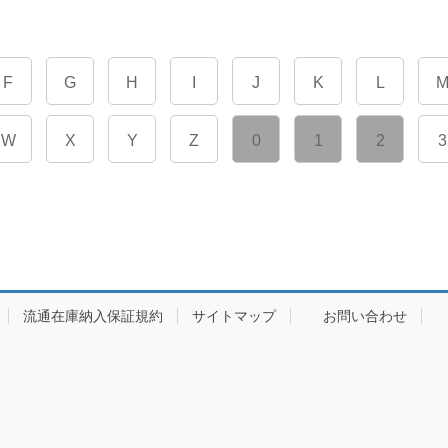
F
G
H
I
J
K
L
W
X
Y
Z
0
1
2
3
流通在庫納入保証規約
サイトマップ
お問い合わせ