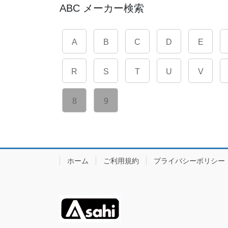
ABC メーカー検索
A
B
C
D
E
R
S
T
U
V
8
9
ホーム
ご利用規約
プライバシーポリシー