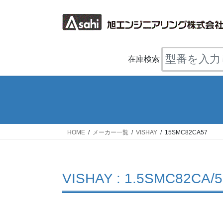
コ
ナ
ン
ビ
テ
ゲ
ン
ー
ツ
シ
在庫検索
へ
ョ
ス
ン
キ
に
ッ
移
プ
動
HOME
メーカー一覧
VISHAY
15SMC82CA57
VISHAY : 1.5SMC82CA/5