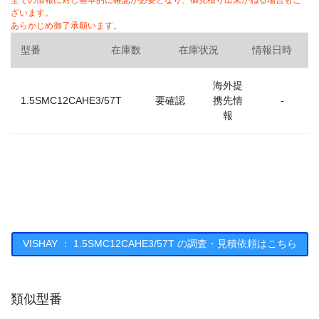
全ての情報に対し基本的に確認が必要となり、御見積り出来かねる場合もご
ざいます。
あらかじめ御了承願います。
型番
在庫数
在庫状況
情報日時
海外提
1.5SMC12CAHE3/57T
要確認
携先情
-
報
VISHAY ： 1.5SMC12CAHE3/57T の調査・見積依頼はこちら
類似型番