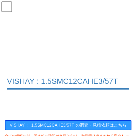
コ
ナ
ン
ビ
テ
ゲ
ン
ー
在庫検索
ツ
シ
へ
ョ
ス
ン
1.5SMC12CAHE3/57Tの在庫情報
キ
に
ッ
移
プ
動
HOME
メーカー一覧
VISHAY
15SMC12CAHE357T
VISHAY : 1.5SMC12CAHE3/57T
VISHAY ： 1.5SMC12CAHE3/57T の調査・見積依頼はこちら