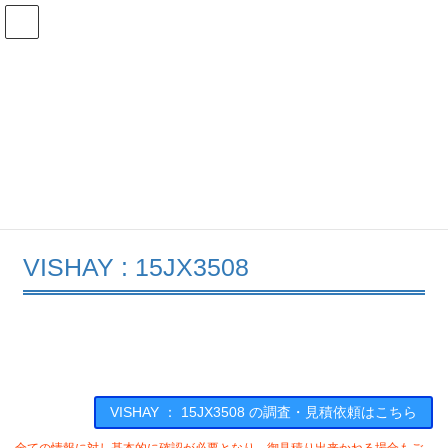
コ
ナ
ン
ビ
テ
ゲ
ン
ー
在庫検索
ツ
シ
へ
ョ
ス
ン
15JX3508の在庫情報
キ
に
ッ
移
プ
動
HOME
メーカー一覧
VISHAY
15JX3508
VISHAY : 15JX3508
VISHAY ： 15JX3508 の調査・見積依頼はこちら