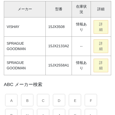
在庫状
メーカー
型番
詳細
況
情報あ
詳
VISHAY
15JX3508
り
細
SPRAGUE
詳
15JX2133A2
--
GOODMAN
細
SPRAGUE
情報あ
詳
15JX2558A1
GOODMAN
り
細
ABC メーカー検索
A
B
C
D
E
F