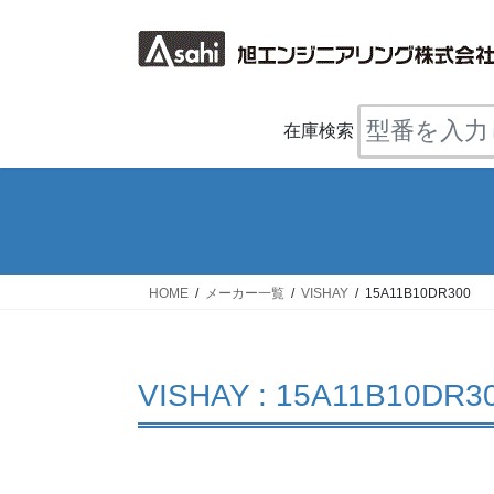
コ
ナ
ン
ビ
テ
ゲ
ン
ー
ツ
シ
在庫検索
へ
ョ
ス
ン
キ
に
ッ
移
プ
動
HOME
メーカー一覧
VISHAY
15A11B10DR300
VISHAY : 15A11B10DR3