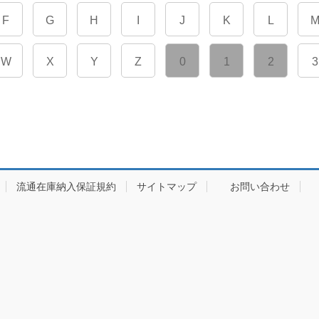
F
G
H
I
J
K
L
W
X
Y
Z
0
1
2
3
流通在庫納入保証規約
サイトマップ
お問い合わせ