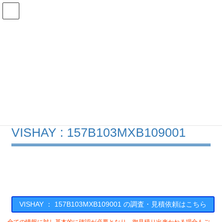
コ
ナ
ン
ビ
テ
ゲ
ン
ー
在庫検索
ツ
シ
へ
ョ
ス
ン
157B103MXB109001の在庫情報
キ
に
ッ
移
プ
動
HOME
メーカー一覧
VISHAY
157B103MXB109001
VISHAY : 157B103MXB109001
VISHAY ： 157B103MXB109001 の調査・見積依頼はこちら