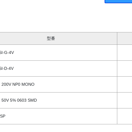
型番
SI-G-4V
SI-D-4V
F 200V NP0 MONO
 50V 5% 0603 SMD
8SP