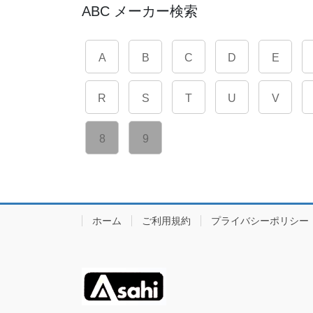
ABC メーカー検索
A
B
C
D
E
R
S
T
U
V
8
9
ホーム
ご利用規約
プライバシーポリシー