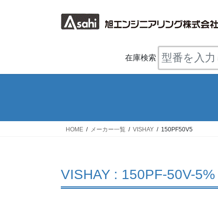
コ
ナ
ン
ビ
テ
ゲ
ン
ー
ツ
シ
在庫検索
へ
ョ
ス
ン
キ
に
ッ
移
プ
動
HOME
メーカー一覧
VISHAY
150PF50V5
VISHAY : 150PF-50V-5%