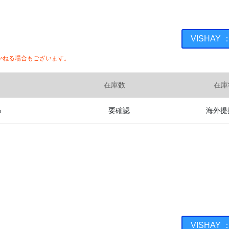
VISHAY
かねる場合もございます。
在庫数
在庫
%
要確認
海外提
VISHAY