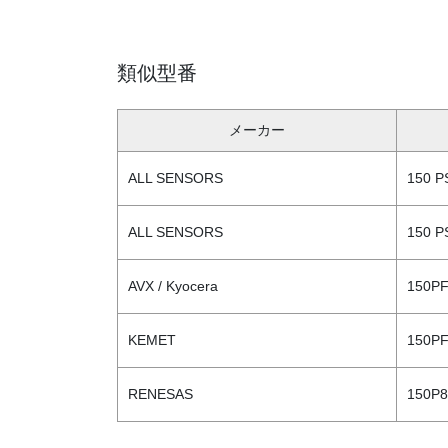
類似型番
メーカー
ALL SENSORS
150 P
ALL SENSORS
150 P
AVX / Kyocera
150P
KEMET
150PF
RENESAS
150P