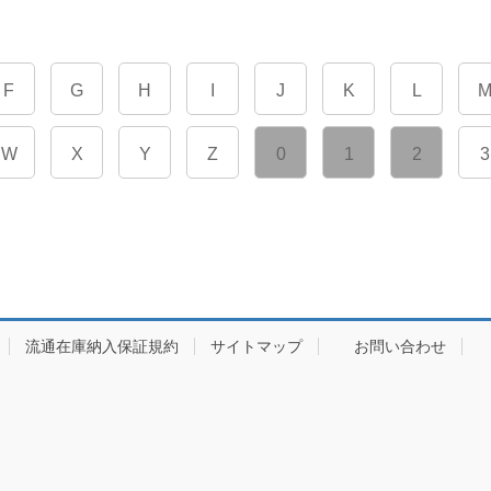
F
G
H
I
J
K
L
W
X
Y
Z
0
1
2
3
流通在庫納入保証規約
サイトマップ
お問い合わせ