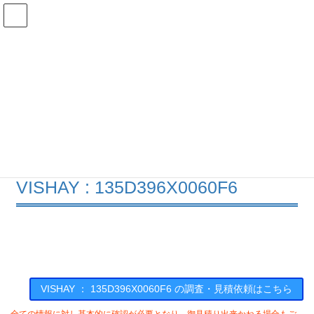
コ
ナ
ン
ビ
テ
ゲ
ン
ー
在庫検索
ツ
シ
へ
ョ
ス
ン
135D396X0060F6の在庫情報
キ
に
ッ
移
プ
動
HOME
メーカー一覧
VISHAY
135D396X0060F6
VISHAY : 135D396X0060F6
VISHAY ： 135D396X0060F6 の調査・見積依頼はこちら