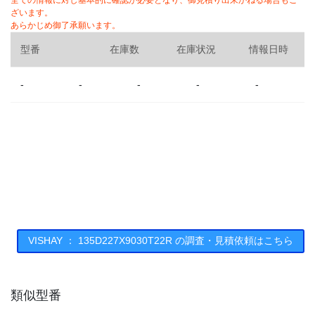
全ての情報に対し基本的に確認が必要となり、御見積り出来かねる場合もご
ざいます。
あらかじめ御了承願います。
型番
在庫数
在庫状況
情報日時
-
-
-
-
-
VISHAY ： 135D227X9030T22R の調査・見積依頼はこちら
類似型番