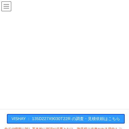
コ
ナ
ン
ビ
テ
ゲ
ン
ー
在庫検索
ツ
シ
へ
ョ
ス
ン
135D227X9030T22Rの在庫情報
キ
に
ッ
移
プ
動
HOME
メーカー一覧
VISHAY
135D227X9030T22R
VISHAY : 135D227X9030T22R
VISHAY ： 135D227X9030T22R の調査・見積依頼はこちら