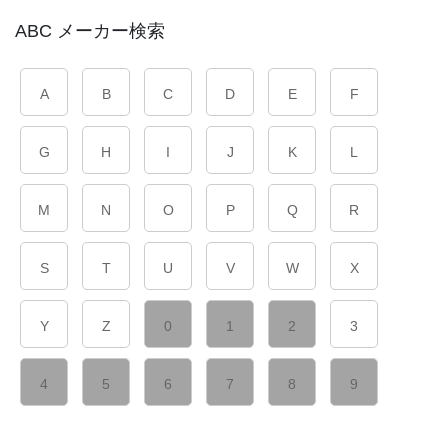
ABC メーカー検索
A
B
C
D
E
F
G
H
I
J
K
L
M
N
O
P
Q
R
S
T
U
V
W
X
Y
Z
0
1
2
3
4
5
6
7
8
9