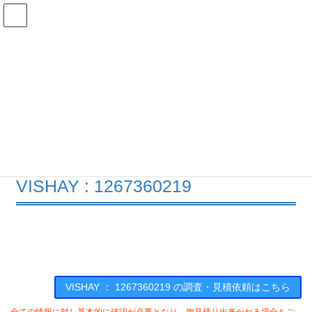
コ
ナ
ン
ビ
テ
ゲ
ン
ー
在庫検索
ツ
シ
へ
ョ
ス
ン
1267360219の在庫情報
キ
に
ッ
移
プ
動
HOME
メーカー一覧
VISHAY
1267360219
VISHAY : 1267360219
VISHAY ： 1267360219 の調査・見積依頼はこちら