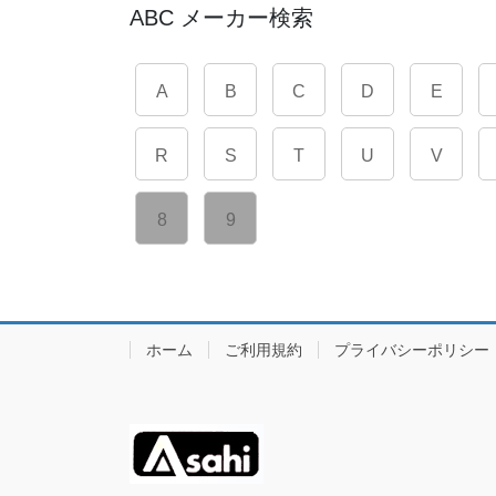
ABC メーカー検索
A
B
C
D
E
R
S
T
U
V
8
9
ホーム
ご利用規約
プライバシーポリシー