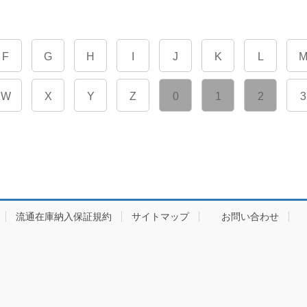
F
G
H
I
J
K
L
W
X
Y
Z
0
1
2
3
流通在庫納入保証規約
サイトマップ
お問い合わせ