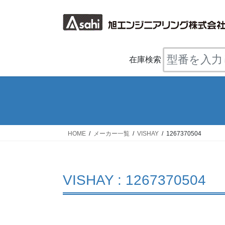
コ
ナ
ン
ビ
テ
ゲ
ン
ー
ツ
シ
在庫検索
へ
ョ
ス
ン
キ
に
ッ
移
プ
動
HOME
メーカー一覧
VISHAY
1267370504
VISHAY : 1267370504