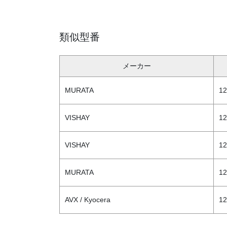
類似型番
メーカー
MURATA
1
VISHAY
12
VISHAY
12
MURATA
12
AVX / Kyocera
1