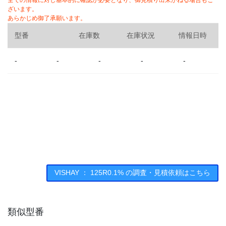
全ての情報に対し基本的に確認が必要となり、御見積り出来かねる場合もご
ざいます。
あらかじめ御了承願います。
型番
在庫数
在庫状況
情報日時
-
-
-
-
-
VISHAY ： 125R0.1% の調査・見積依頼はこちら
類似型番