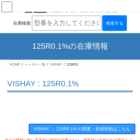
コ
ナ
ン
ビ
テ
ゲ
ン
ー
在庫検索
ツ
シ
へ
ョ
ス
ン
125R0.1%の在庫情報
キ
に
ッ
移
プ
動
HOME
メーカー一覧
VISHAY
125R01
VISHAY : 125R0.1%
VISHAY ： 125R0.1% の調査・見積依頼はこちら