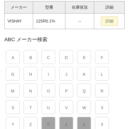
メーカー
型番
在庫状況
詳細
VISHAY
125R0.1%
--
詳細
ABC メーカー検索
A
B
C
D
E
F
G
H
I
J
K
L
M
N
O
P
Q
R
S
T
U
V
W
X
Y
Z
0
1
2
3