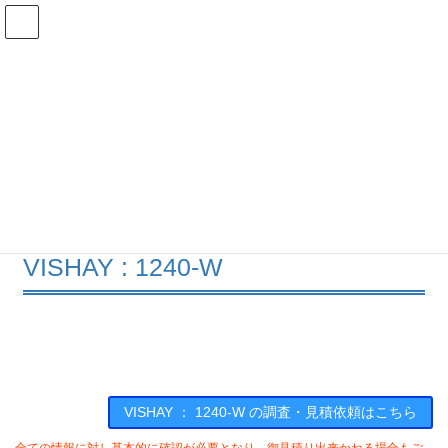
コ
ナ
ン
ビ
テ
ゲ
ン
ー
在庫検索
ツ
シ
へ
ョ
ス
ン
1240-Wの在庫情報
キ
に
ッ
移
プ
動
HOME
メーカー一覧
VISHAY
1240W
VISHAY : 1240-W
VISHAY ： 1240-W の調査・見積依頼はこちら