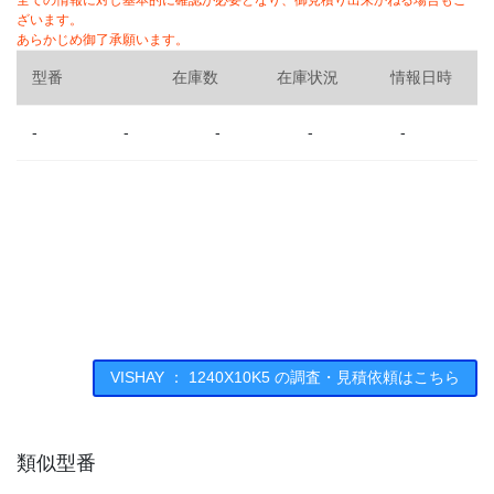
全ての情報に対し基本的に確認が必要となり、御見積り出来かねる場合もご
ざいます。
あらかじめ御了承願います。
型番
在庫数
在庫状況
情報日時
-
-
-
-
-
VISHAY ： 1240X10K5 の調査・見積依頼はこちら
類似型番