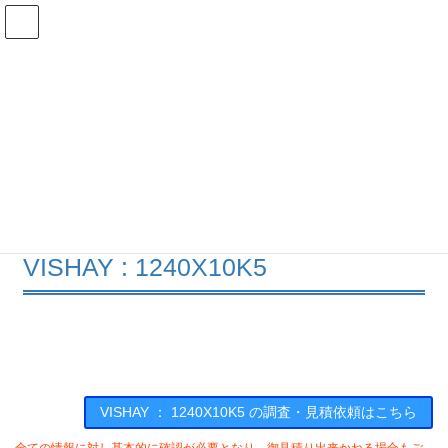
コ
ナ
ン
ビ
テ
ゲ
ン
ー
在庫検索
ツ
シ
へ
ョ
ス
ン
1240X10K5の在庫情報
キ
に
ッ
移
プ
動
HOME
メーカー一覧
VISHAY
1240X10K5
VISHAY : 1240X10K5
VISHAY ： 1240X10K5 の調査・見積依頼はこちら