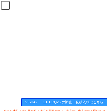
コ
ナ
ン
ビ
テ
ゲ
ン
ー
在庫検索
ツ
シ
へ
ョ
ス
ン
10TCCQ25の在庫情報
キ
に
ッ
移
プ
動
HOME
メーカー一覧
VISHAY
10TCCQ25
VISHAY : 10TCCQ25
VISHAY ： 10TCCQ25 の調査・見積依頼はこちら