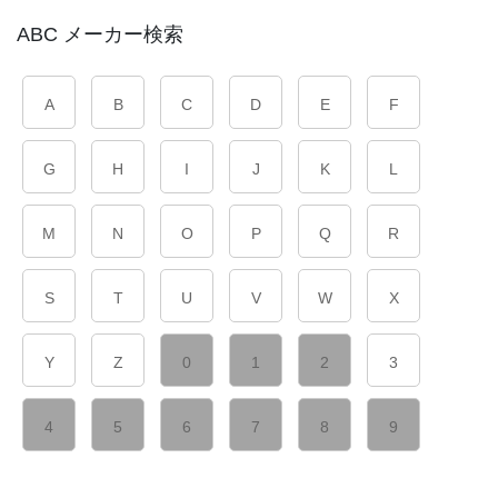
ABC メーカー検索
A
B
C
D
E
F
G
H
I
J
K
L
M
N
O
P
Q
R
S
T
U
V
W
X
Y
Z
0
1
2
3
4
5
6
7
8
9