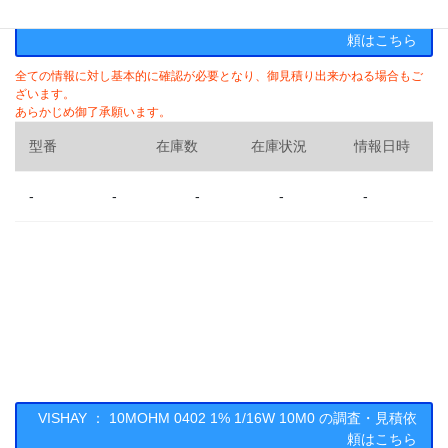
VISHAY ： 10MOHM 0402 1% 1/16W 10M0 の調査・見積依
頼はこちら
全ての情報に対し基本的に確認が必要となり、御見積り出来かねる場合もご
ざいます。
あらかじめ御了承願います。
型番
在庫数
在庫状況
情報日時
-
-
-
-
-
VISHAY ： 10MOHM 0402 1% 1/16W 10M0 の調査・見積依
頼はこちら