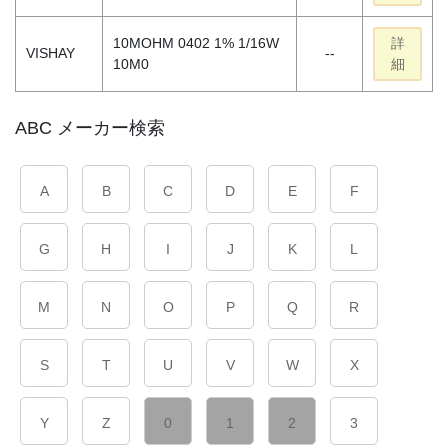
10MOHM 0402 1% 1/16W
詳
VISHAY
--
10M0
細
ABC メーカー検索
A
B
C
D
E
F
G
H
I
J
K
L
M
N
O
P
Q
R
S
T
U
V
W
X
Y
Z
0
1
2
3