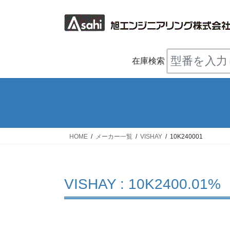
コ
ナ
ン
ビ
テ
ゲ
ン
ー
ツ
シ
在庫検索
へ
ョ
ス
ン
キ
に
ッ
移
プ
動
HOME
メーカー一覧
VISHAY
10K240001
VISHAY : 10K2400.01%