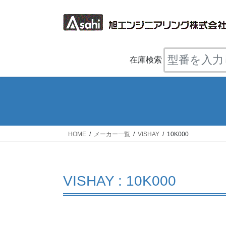
コ
ナ
ン
ビ
テ
ゲ
ン
ー
ツ
シ
在庫検索
へ
ョ
ス
ン
キ
に
ッ
移
プ
動
HOME
メーカー一覧
VISHAY
10K000
VISHAY : 10K000