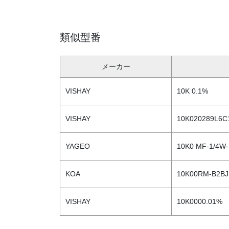
類似型番
メーカー
VISHAY
10K 0.1%
VISHAY
10K020289L6C
YAGEO
10K0 MF-1/4W
KOA
10K00RM-B2BJ
VISHAY
10K0000.01%