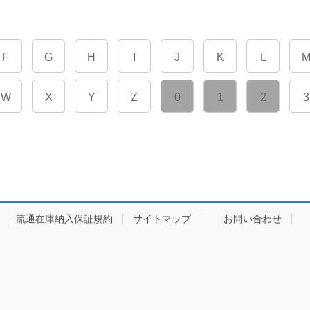
F
G
H
I
J
K
L
W
X
Y
Z
0
1
2
3
流通在庫納入保証規約
サイトマップ
お問い合わせ