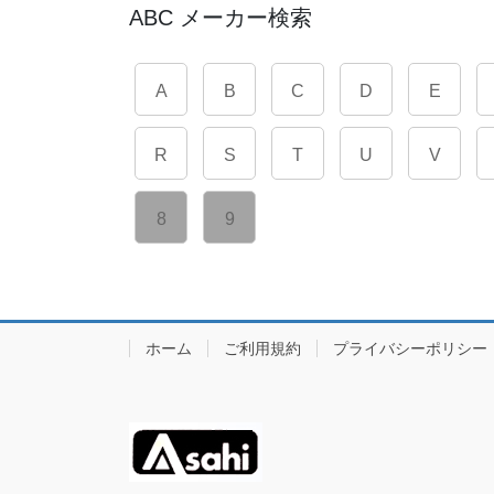
ABC メーカー検索
A
B
C
D
E
R
S
T
U
V
8
9
ホーム
ご利用規約
プライバシーポリシー