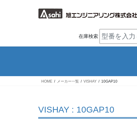
コ
ナ
ン
ビ
テ
ゲ
ン
ー
ツ
シ
在庫検索
へ
ョ
ス
ン
キ
に
ッ
移
プ
動
HOME
メーカー一覧
VISHAY
10GAP10
VISHAY : 10GAP10