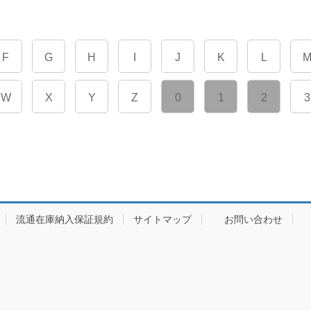
F
G
H
I
J
K
L
W
X
Y
Z
0
1
2
3
流通在庫納入保証規約
サイトマップ
お問い合わせ