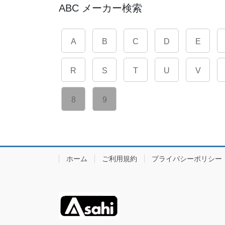
ABC メーカー検索
A
B
C
D
E
R
S
T
U
V
8
9
ホーム
ご利用規約
プライバシーポリシー