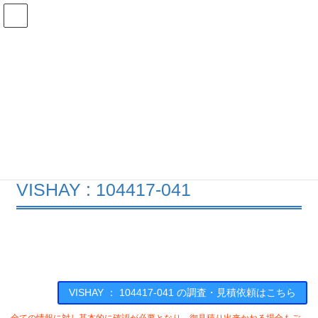
コ
ナ
ン
ビ
テ
ゲ
ン
ー
在庫検索
ツ
シ
へ
ョ
ス
ン
104417-041の在庫情報
キ
に
ッ
移
プ
動
HOME
メーカー一覧
VISHAY
104417041
VISHAY : 104417-041
VISHAY ： 104417-041 の調査・見積依頼はこちら