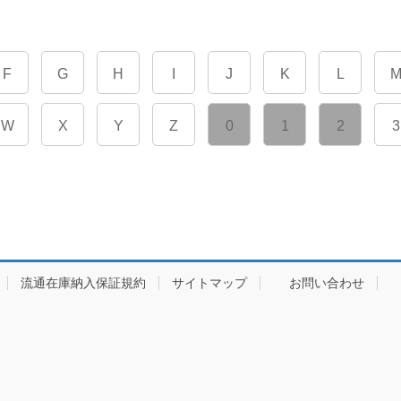
F
G
H
I
J
K
L
W
X
Y
Z
0
1
2
3
流通在庫納入保証規約
サイトマップ
お問い合わせ