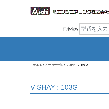
コ
ナ
ン
ビ
テ
ゲ
ン
ー
ツ
シ
在庫検索
へ
ョ
ス
ン
キ
に
ッ
移
プ
動
HOME
メーカー一覧
VISHAY
103G
VISHAY : 103G