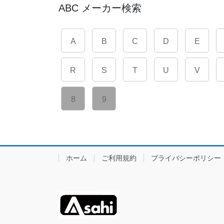
ABC メーカー検索
A
B
C
D
E
R
S
T
U
V
8
9
ホーム
ご利用規約
プライバシーポリシー