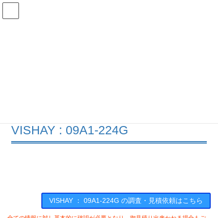
コ
ナ
ン
ビ
テ
ゲ
ン
ー
在庫検索
ツ
シ
へ
ョ
ス
ン
09A1-224Gの在庫情報
キ
に
ッ
移
プ
動
HOME
メーカー一覧
VISHAY
09A1224G
VISHAY : 09A1-224G
VISHAY ： 09A1-224G の調査・見積依頼はこちら