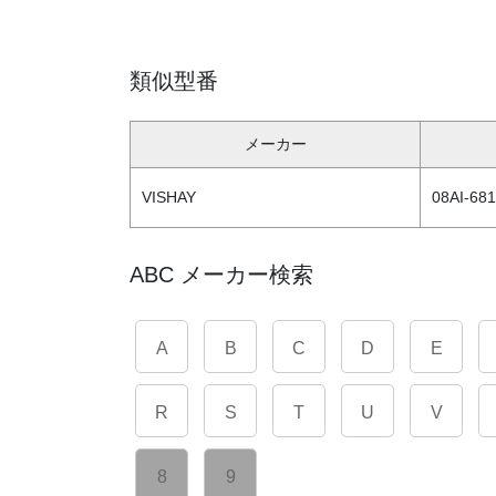
類似型番
メーカー
VISHAY
08AI-68
ABC メーカー検索
A
B
C
D
E
R
S
T
U
V
8
9