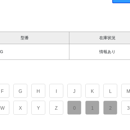
型番
在庫状況
1G
情報あり
F
G
H
I
J
K
L
W
X
Y
Z
0
1
2
3