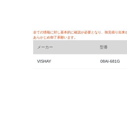
全ての情報に対し基本的に確認が必要となり、御見積り出来
あらかじめ御了承願います。
メーカー
型番
VISHAY
08AI-681G