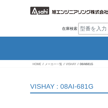
コ
ナ
ン
ビ
テ
ゲ
ン
ー
ツ
シ
在庫検索
へ
ョ
ス
ン
キ
に
ッ
移
プ
動
HOME
メーカー一覧
VISHAY
08AI681G
VISHAY : 08AI-681G