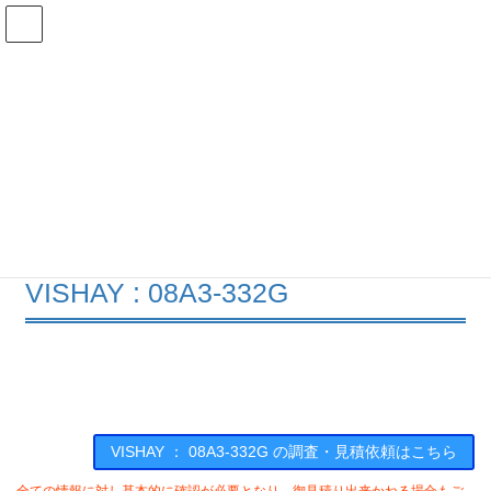
コ
ナ
ン
ビ
テ
ゲ
ン
ー
在庫検索
ツ
シ
へ
ョ
ス
ン
08A3-332Gの在庫情報
キ
に
ッ
移
プ
動
HOME
メーカー一覧
VISHAY
08A3332G
VISHAY : 08A3-332G
VISHAY ： 08A3-332G の調査・見積依頼はこちら