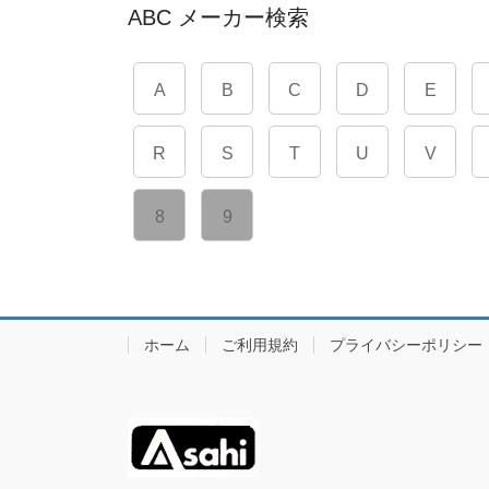
ABC メーカー検索
A
B
C
D
E
R
S
T
U
V
8
9
ホーム
ご利用規約
プライバシーポリシー