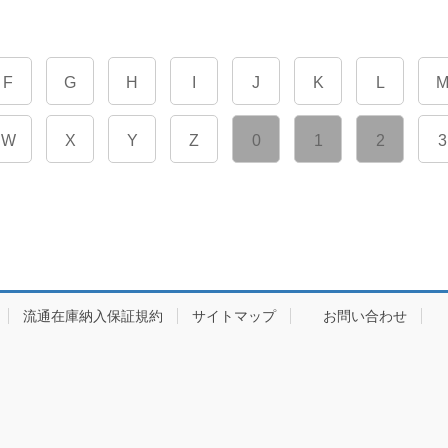
F
G
H
I
J
K
L
W
X
Y
Z
0
1
2
3
流通在庫納入保証規約
サイトマップ
お問い合わせ