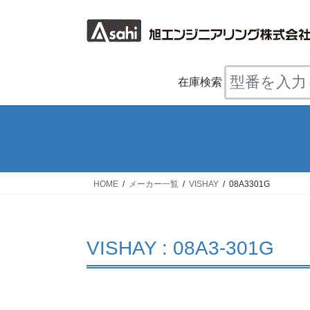
コ
ナ
ン
ビ
テ
ゲ
ン
ー
ツ
シ
在庫検索
へ
ョ
ス
ン
キ
に
ッ
移
プ
動
HOME
メーカー一覧
VISHAY
08A3301G
VISHAY : 08A3-301G