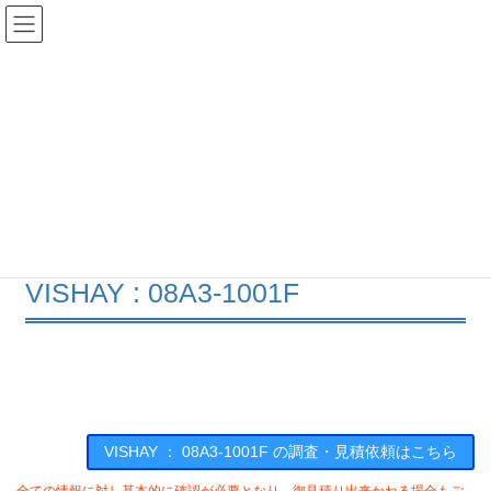
コ
ナ
ン
ビ
テ
ゲ
ン
ー
在庫検索
ツ
シ
へ
ョ
ス
ン
08A3-1001Fの在庫情報
キ
に
ッ
移
プ
動
HOME
メーカー一覧
VISHAY
08A31001F
VISHAY : 08A3-1001F
VISHAY ： 08A3-1001F の調査・見積依頼はこちら