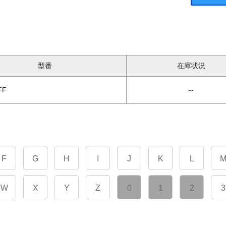
型番
在庫状況
FF
--
F
G
H
I
J
K
L
W
X
Y
Z
0
1
2
3