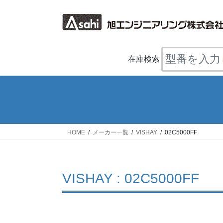
コ
ナ
ン
ビ
テ
ゲ
ン
ー
ツ
シ
在庫検索
へ
ョ
ス
ン
キ
に
ッ
移
プ
動
HOME
メーカー一覧
VISHAY
02C5000FF
VISHAY : 02C5000FF