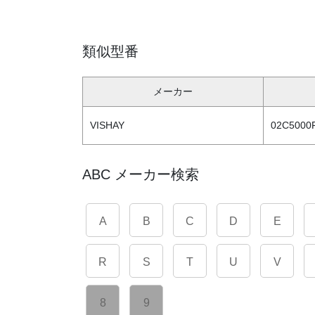
類似型番
メーカー
VISHAY
02C5000
ABC メーカー検索
A
B
C
D
E
R
S
T
U
V
8
9