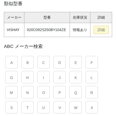
類似型番
メーカー
型番
在庫状況
詳細
VISHAY
020C092S250BY104ZE
情報あり
詳細
ABC メーカー検索
A
B
C
D
E
F
G
H
I
J
K
L
M
N
O
P
Q
R
S
T
U
V
W
X