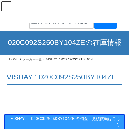
コ
ナ
ン
ビ
テ
ゲ
ン
ー
在庫検索
ツ
シ
へ
ョ
ス
ン
020C092S250BY104ZEの在庫情報
キ
に
ッ
移
プ
動
HOME
メーカー一覧
VISHAY
020C092S250BY104ZE
VISHAY : 020C092S250BY104ZE
VISHAY ： 020C092S250BY104ZE の調査・見積依頼はこち
ら