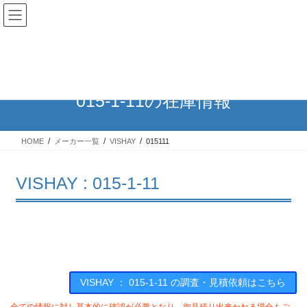
コ
ナ
ン
ビ
テ
ゲ
ン
ー
在庫検索
ツ
シ
へ
ョ
ス
ン
015-1-11の在庫情報
キ
に
ッ
移
プ
動
HOME
メーカー一覧
VISHAY
015111
VISHAY : 015-1-11
VISHAY ： 015-1-11 の調査・見積依頼はこちら