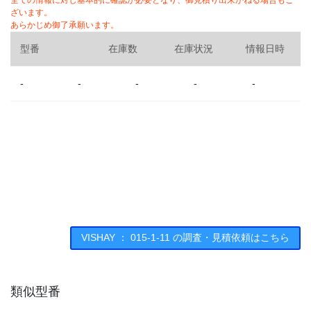
全ての情報に対し基本的に確認が必要となり、御見積り出来かねる場合もご
ざいます。
あらかじめ御了承願います。
型番
在庫数
在庫状況
情報日時
-
-
-
-
-
VISHAY ： 015-1-11 の調査・見積依頼はこちら
類似型番