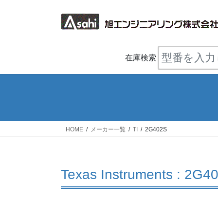
コ
ナ
ン
ビ
テ
ゲ
ン
ー
ツ
シ
在庫検索
へ
ョ
ス
ン
キ
に
ッ
移
プ
動
HOME
メーカー一覧
TI
2G402S
Texas Instruments : 2G4