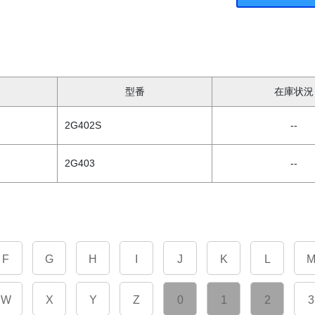
型番
在庫状況
2G402S
--
2G403
--
F
G
H
I
J
K
L
W
X
Y
Z
0
1
2
3