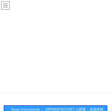
コ
ナ
ン
ビ
テ
ゲ
ン
ー
在庫検索
ツ
シ
へ
ョ
ス
ン
28PINDIPSOCKETの在庫情報
キ
に
ッ
移
プ
動
HOME
メーカー一覧
TI
28PINDIPSOCKET
Texas Instruments :
28PINDIPSOCKET
Texas Instruments ： 28PINDIPSOCKET の調査・見積依頼