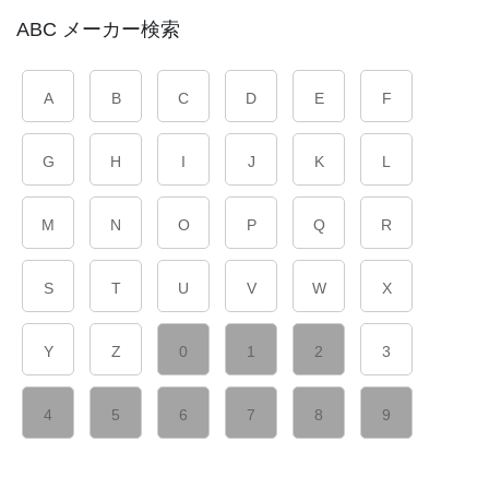
ABC メーカー検索
A
B
C
D
E
F
G
H
I
J
K
L
M
N
O
P
Q
R
S
T
U
V
W
X
Y
Z
0
1
2
3
4
5
6
7
8
9