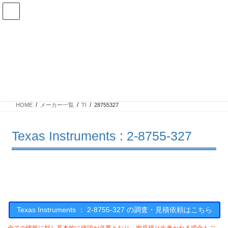
コ
ナ
ン
ビ
テ
ゲ
ン
ー
在庫検索
ツ
シ
へ
ョ
ス
ン
2-8755-327の在庫情報
キ
に
ッ
移
プ
動
HOME
メーカー一覧
TI
28755327
Texas Instruments : 2-8755-327
Texas Instruments ： 2-8755-327 の調査・見積依頼はこちら