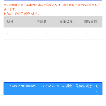
全ての情報に対し基本的に確認が必要となり、御見積り出来かねる場合もご
ざいます。
あらかじめ御了承願います。
型番
在庫数
在庫状況
情報日時
-
-
-
-
-
Texas Instruments ： 27PC256FML の調査・見積依頼はこち
ら