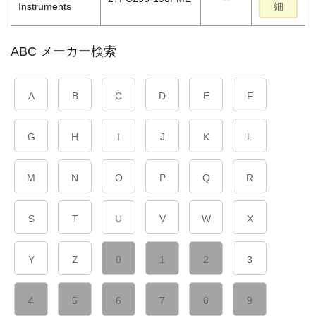
Instruments
細
ABC メーカー検索
A
B
C
D
E
F
G
H
I
J
K
L
M
N
O
P
Q
R
S
T
U
V
W
X
Y
Z
0
1
2
3
4
5
6
7
8
9