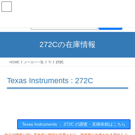
コ
ナ
ン
ビ
テ
ゲ
ン
ー
在庫検索
ツ
シ
へ
ョ
ス
ン
272Cの在庫情報
キ
に
ッ
移
プ
動
HOME
メーカー一覧
TI
272C
Texas Instruments : 272C
Texas Instruments ： 272C の調査・見積依頼はこちら