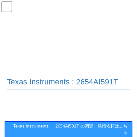
コ
ナ
ン
ビ
テ
ゲ
ン
ー
在庫検索
ツ
シ
へ
ョ
ス
ン
2654AI591Tの在庫情報
キ
に
ッ
移
プ
動
HOME
メーカー一覧
TI
2654AI591T
Texas Instruments : 2654AI591T
Texas Instruments ： 2654AI591T の調査・見積依頼はこち
ら