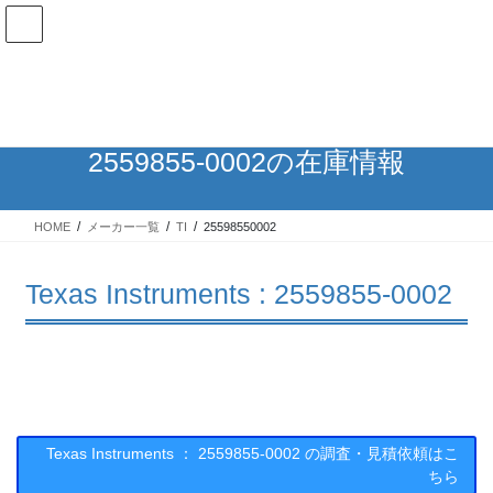
コ
ナ
ン
ビ
テ
ゲ
ン
ー
在庫検索
ツ
シ
へ
ョ
ス
ン
2559855-0002の在庫情報
キ
に
ッ
移
プ
動
HOME
メーカー一覧
TI
25598550002
Texas Instruments : 2559855-0002
Texas Instruments ： 2559855-0002 の調査・見積依頼はこ
ちら