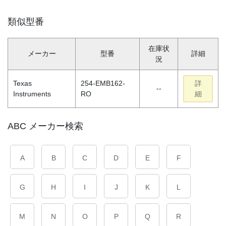
類似型番
在庫状
メーカー
型番
詳細
況
Texas
254-EMB162-
詳
--
Instruments
RO
細
ABC メーカー検索
A
B
C
D
E
F
G
H
I
J
K
L
M
N
O
P
Q
R