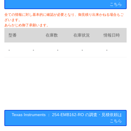
こちら
全ての情報に対し基本的に確認が必要となり、御見積り出来かねる場合もご
ざいます。
あらかじめ御了承願います。
型番
在庫数
在庫状況
情報日時
-
-
-
-
-
Texas Instruments ： 254-EMB162-RO の調査・見積依頼は
こちら