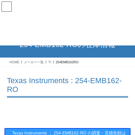
コ
ナ
ン
ビ
テ
ゲ
ン
ー
在庫検索
ツ
シ
へ
ョ
ス
ン
254-EMB162-ROの在庫情報
キ
に
ッ
移
プ
動
HOME
メーカー一覧
TI
254EMB162RO
Texas Instruments : 254-EMB162-
RO
Texas Instruments ： 254-EMB162-RO の調査・見積依頼は