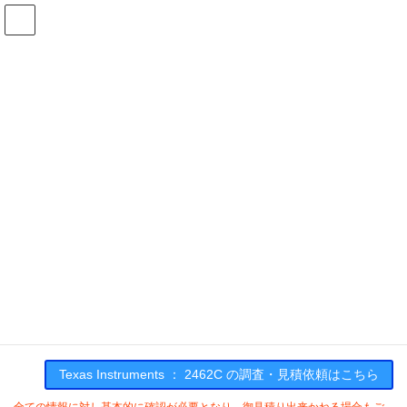
コ
ナ
ン
ビ
テ
ゲ
ン
ー
在庫検索
ツ
シ
へ
ョ
ス
ン
2462Cの在庫情報
キ
に
ッ
移
プ
動
HOME
メーカー一覧
TI
2462C
Texas Instruments : 2462C
Texas Instruments ： 2462C の調査・見積依頼はこちら