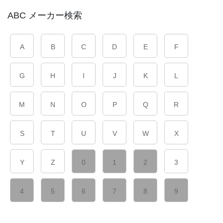
ABC メーカー検索
A
B
C
D
E
F
G
H
I
J
K
L
M
N
O
P
Q
R
S
T
U
V
W
X
Y
Z
0
1
2
3
4
5
6
7
8
9