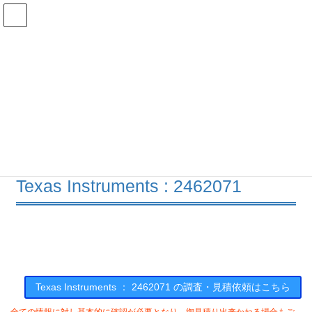
コ
ナ
ン
ビ
テ
ゲ
ン
ー
在庫検索
ツ
シ
へ
ョ
ス
ン
2462071の在庫情報
キ
に
ッ
移
プ
動
HOME
メーカー一覧
TI
2462071
Texas Instruments : 2462071
Texas Instruments ： 2462071 の調査・見積依頼はこちら