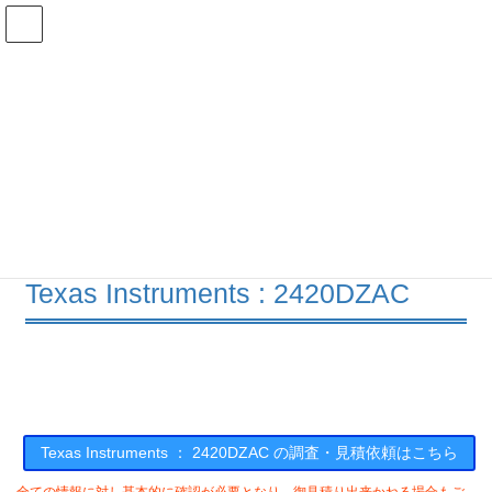
コ
ナ
ン
ビ
テ
ゲ
ン
ー
在庫検索
ツ
シ
へ
ョ
ス
ン
2420DZACの在庫情報
キ
に
ッ
移
プ
動
HOME
メーカー一覧
TI
2420DZAC
Texas Instruments : 2420DZAC
Texas Instruments ： 2420DZAC の調査・見積依頼はこちら