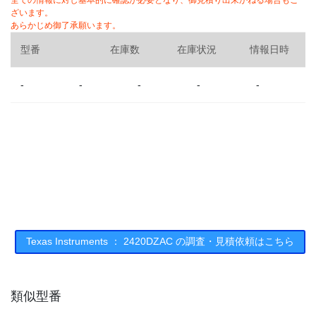
全ての情報に対し基本的に確認が必要となり、御見積り出来かねる場合もご
ざいます。
あらかじめ御了承願います。
型番
在庫数
在庫状況
情報日時
-
-
-
-
-
Texas Instruments ： 2420DZAC の調査・見積依頼はこちら
類似型番